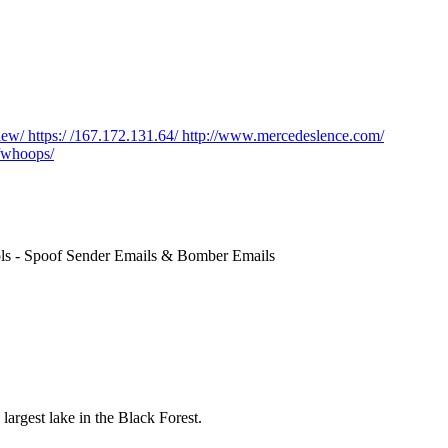
view/
https:/ /167.172.131.64/
http://www.mercedeslence.com/
p/whoops/
ools - Spoof Sender Emails & Bomber Emails
argest lake in the Black Forest.