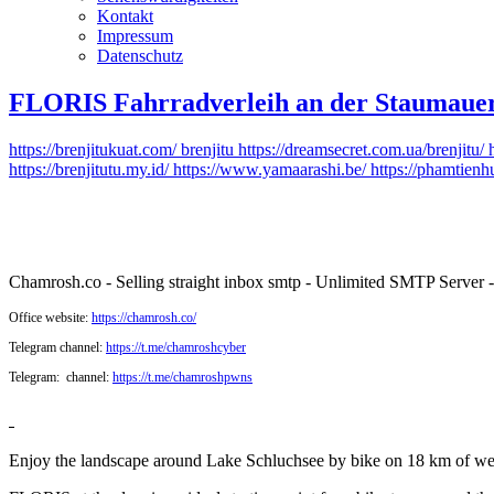
Kontakt
Impressum
Datenschutz
FLORIS Fahrradverleih an der Staumaue
https://brenjitukuat.com/
brenjitu
https://dreamsecret.com.ua/brenjitu/
https://brenjitutu.my.id/
https://www.yamaarashi.be/
https://phamtien
Chamrosh.co - Selling straight inbox smtp - Unlimited SMTP Server
Office website:
https://chamrosh.co/
Telegram channel:
https://t.me/chamroshcyber
Telegram: channel:
https://t.me/chamroshpwns
Enjoy the landscape around Lake Schluchsee by bike on 18 km of well-d