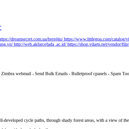
r
https://dreamsecret.com.ua/brenjitu/
https://www.littlegoa.com/catalog/
hung.vn/
http://web.akfarcefada .ac.id/
https://shop.vdarts.net/vendor/fil
 - Zimbra webmail - Send Bulk Emails - Bulletproof cpanels - Spam T
eveloped cycle paths, through shady forest areas, with a view of the l